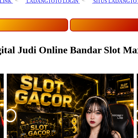
LINK
LADANGTOTO LOGIN
SITUS LADANGTO
al Judi Online Bandar Slot M