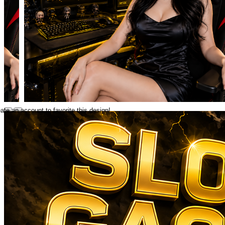
ate an account to favorite this design!