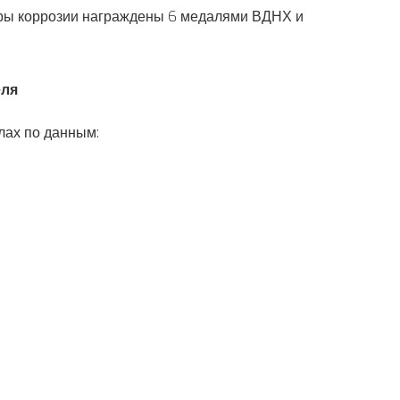
оры коррозии награждены 6 медалями ВДНХ и
еля
лах по данным: