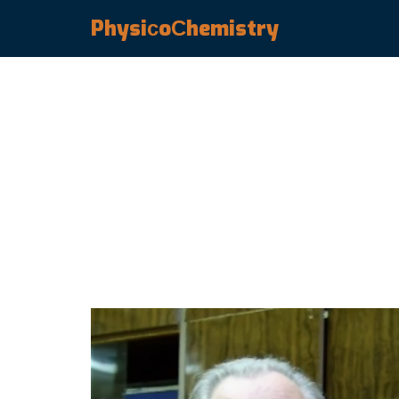
PhysiсoСhemistry