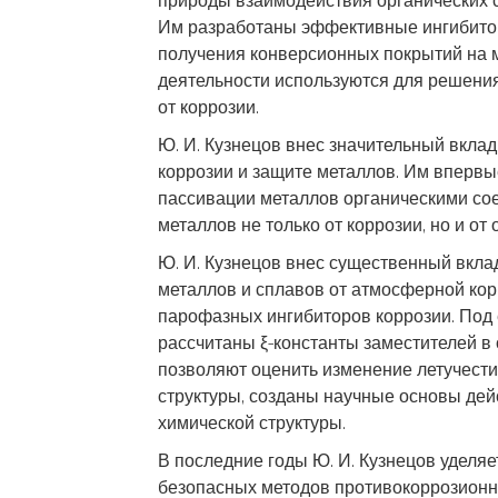
природы взаимодействия органических с
Им разработаны эффективные ингибито
получения конверсионных покрытий на м
деятельности используются для решени
от коррозии.
Ю. И. Кузнецов внес значительный вкла
коррозии и защите металлов. Им вперв
пассивации металлов органическими сое
металлов не только от коррозии, но и от 
Ю. И. Кузнецов внес существенный вкла
металлов и сплавов от атмосферной кор
парофазных ингибиторов коррозии. Под 
рассчитаны ξ-константы заместителей в
позволяют оценить изменение летучести
структуры, созданы научные основы дей
химической структуры.
В последние годы Ю. И. Кузнецов уделя
безопасных методов противокоррозионн