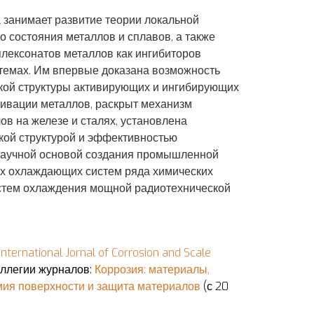
а занимает развитие теории локальной
 состояния металлов и сплавов, а также
плексонатов металлов как ингибиторов
темах. Им впервые доказана возможность
ской структуры активирующих и ингибирующих
сивации металлов, раскрыт механизм
в на железе и сталях, установлена
кой структурой и эффективностью
научной основой создания промышленной
ых охлаждающих систем ряда химических
истем охлаждения мощной радиотехнической
International Jornal of Corrosion and Scale
оллегии журналов:
Коррозия: материалы,
мия поверхности и защита материалов
(с 20