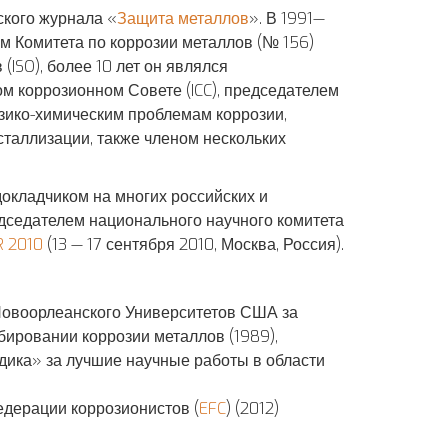
ского журнала «
Защита металлов
». В 1991—
ем Комитета по коррозии металлов (№ 156)
ISO), более 10 лет он являлся
 коррозионном Совете (ICC), председателем
зико-химическим проблемам коррозии,
сталлизации, также членом нескольких
окладчиком на многих российских и
седателем национального научного комитета
 2010
(13 — 17 сентября 2010, Москва, Россия).
Новоорлеанского Университетов США за
бировании коррозии металлов (1989),
ка» за лучшие научные работы в области
дерации коррозионистов (
EFC
) (2012)