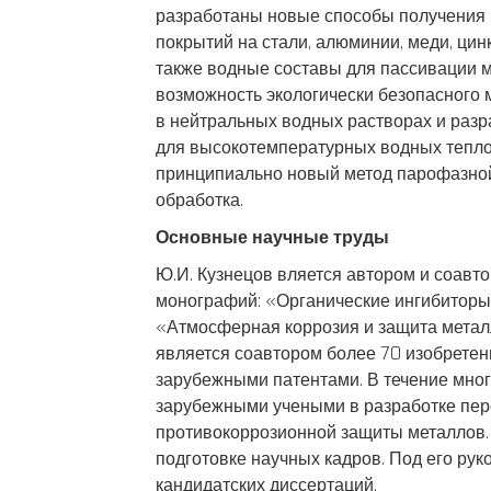
разработаны новые способы получения
покрытий на стали, алюминии, меди, цинк
также водные составы для пассивации 
возможность экологически безопасного
в нейтральных водных растворах и раз
для высокотемпературных водных тепло
принципиально новый метод парофазной
обработка.
Основные научные труды
Ю.И. Кузнецов вляется автором и соавт
монографий: «Органические ингибиторы 
«Атмосферная коррозия и защита металло
является соавтором более 70 изобрете
зарубежными патентами. В течение мног
зарубежными учеными в разработке пер
противокоррозионной защиты металлов. Ю
подготовке научных кадров. Под его ру
кандидатских диссертаций.