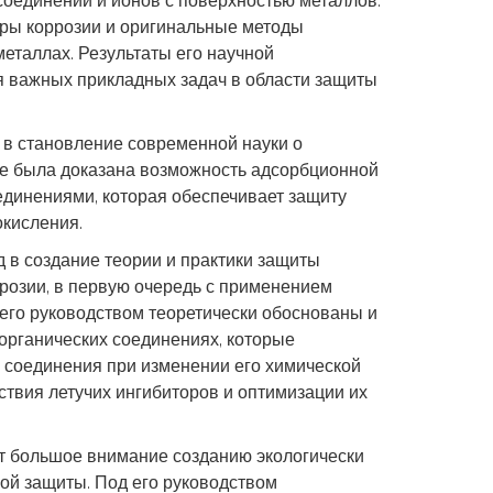
оединений и ионов с поверхностью металлов.
ры коррозии и оригинальные методы
еталлах. Результаты его научной
я важных прикладных задач в области защиты
д в становление современной науки о
ые была доказана возможность адсорбционной
динениями, которая обеспечивает защиту
окисления.
д в создание теории и практики защиты
розии, в первую очередь с применением
его руководством теоретически обоснованы и
 органических соединениях, которые
 соединения при изменении его химической
ствия летучих ингибиторов и оптимизации их
ет большое внимание созданию экологически
ой защиты. Под его руководством