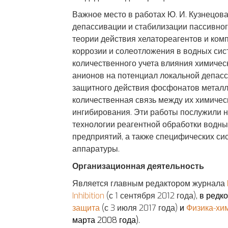
Важное место в работах Ю. И. Кузнецов
депассивации и стабилизации пассивного
теории действия хелатореагентов и ком
коррозии и солеотложения в водных сис
количественного учета влияния химиче
анионов на потенциал локальной депас
защитного действия фосфонатов металло
количественная связь между их химичес
ингибирования. Эти работы послужили 
технологии реагентной обработки водн
предприятий, а также специфических с
аппаратуры.
Организационная деятельность
Является главным редактором журнала
Inhibition
(с 1 сентября 2012 года)
,
в редк
защита
(с 3 июля 2017 года)
и
Физика-хи
марта 2008 года).