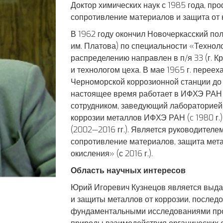
Доктор химических наук с 1985 года, п
сопротивление материалов и защита от к
В 1962 году окончил Новочеркасский пол
им. Платова) по специальности «Технол
распределению направлен в п/я 33 (г. Кр
и технологом цеха. В мае 1965 г. перее
Черноморской коррозионной станции до о
настоящее время работает в ИФХЭ РАН 
сотрудником, заведующий лабораторией
коррозии металлов ИФХЭ РАН (c 1980 г.)
(2002—2016 гг.). Является руководител
сопротивление материалов, защита мета
окисления» (с 2016 г.).
Область научных интересов
Юрий Игоревич Кузнецов является выда
и защиты металлов от коррозии, последо
фундаментальными исследованиями проц