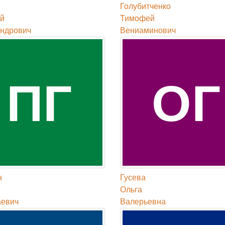
Голубитченко
й
Тимофей
ндрович
Вениаминович
ПГ
ОГ
н
Гусева
Ольга
аевич
Валерьевна