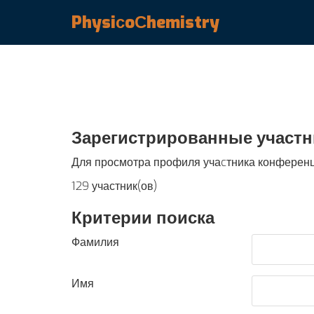
PhysiсoСhemistry
Зарегистрированные участн
Для просмотра профиля учаcтника конферен
129 участник(ов)
Критерии поиска
Фамилия
Имя