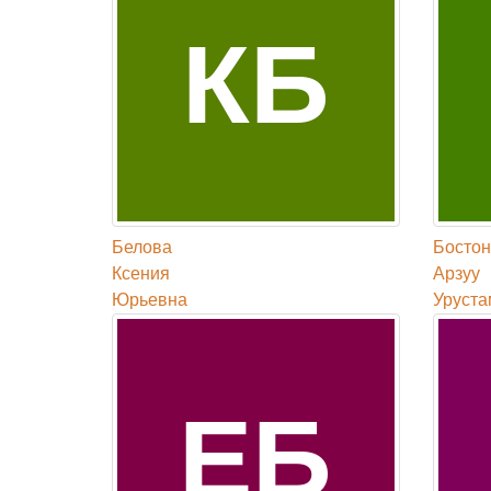
КБ
Белова
Бостон
Ксения
Арзуу
Юрьевна
Уруста
ЕБ