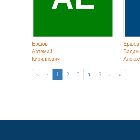
Ершов
Ершов
Артемий
Вадим
Кириллович
Алексе
«
‹
1
2
3
4
5
›
»