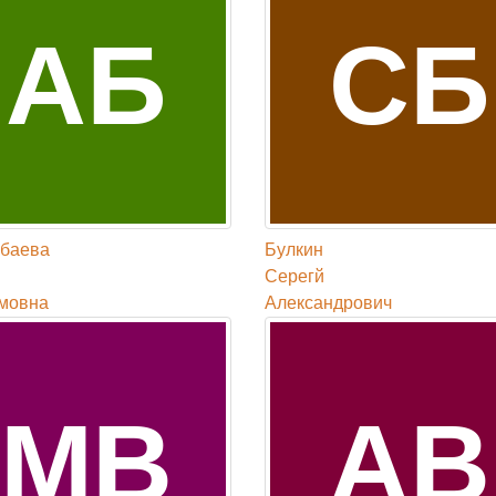
АБ
СБ
баева
Булкин
Серегй
мовна
Александрович
МВ
АВ