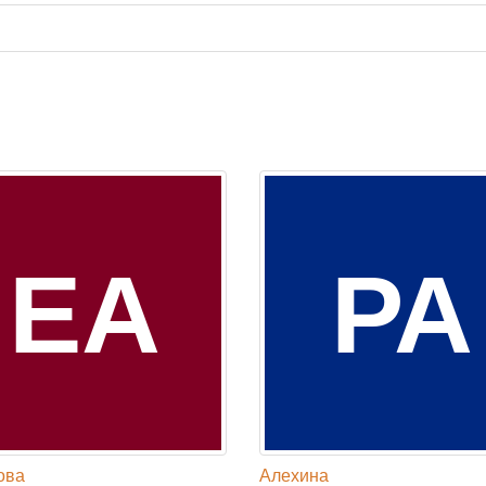
ЕА
РА
ова
Алехина