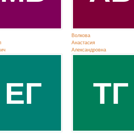
Волкова
л
Анастасия
ич
Александровна
ЕГ
ТГ