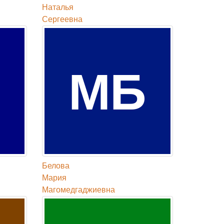
Наталья
Сергеевна
МБ
Белова
Мария
Магомедгаджиевна