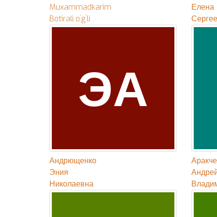
Muxammadkarim
Елена
Botirali o`g`li
Серге
ЭА
Андрющенко
Аракче
Эния
Андре
Николаевна
Влади