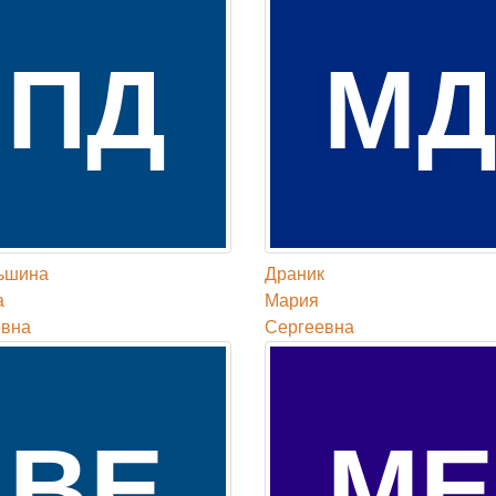
ПД
М
ьшина
Драник
а
Мария
евна
Сергеевна
ВЕ
МЕ