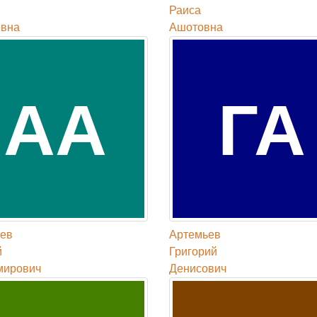
Раиса
евна
Ашотовна
АА
ГА
ев
Артемьев
й
Григорий
мирович
Денисович