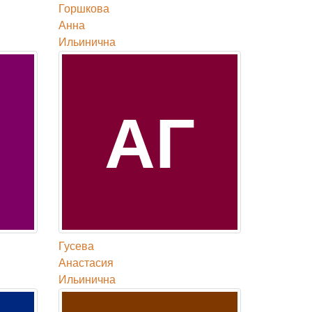
Горшкова
Анна
Ильинична
АГ
Гусева
Анастасия
Ильинична