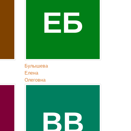
ЕБ
Булышева
Елена
Олеговна
ВВ