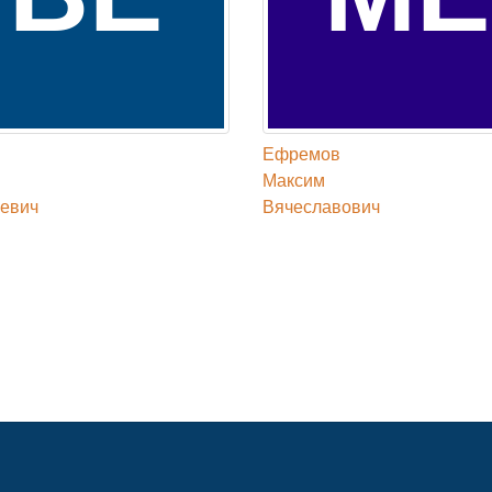
Ефремов
Максим
евич
Вячеславович