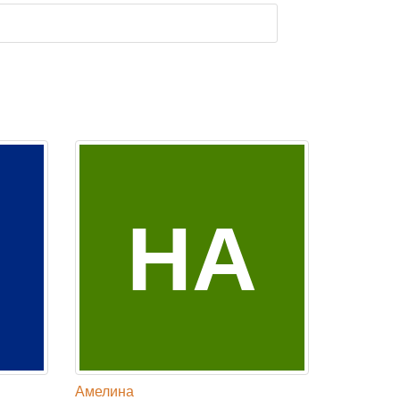
НА
Амелина