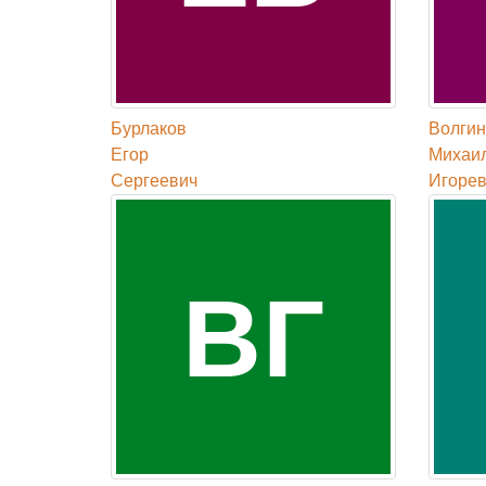
Бурлаков
Волгин
Егор
Михаи
Сергеевич
Игорев
ВГ