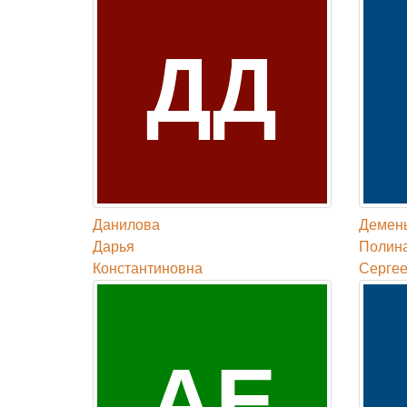
ДД
Данилова
Демен
Дарья
Полин
Константиновна
Серге
АЕ