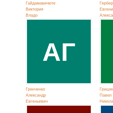
Гайдамавичюте
Гербер
Виктория
Евгени
Владо
Алекса
АГ
Гринченко
Гриши
Александр
Павел
Евгеньевич
Никол