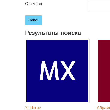
Отчество
Результаты поиска
MX
Xoldorov
Абрам